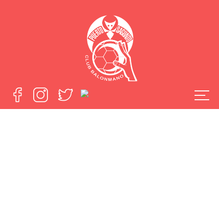
Rolandas
Bernatonis y
Aidenas
Malansiskas
convocados con
Lituania