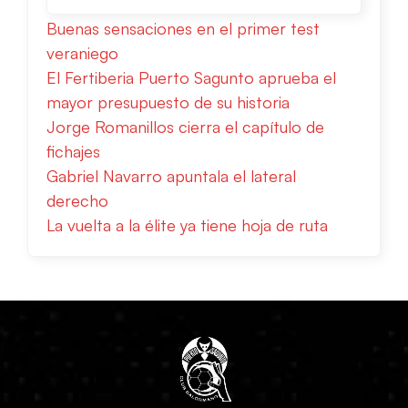
Buenas sensaciones en el primer test
veraniego
El Fertiberia Puerto Sagunto aprueba el
mayor presupuesto de su historia
Jorge Romanillos cierra el capítulo de
fichajes
Gabriel Navarro apuntala el lateral
derecho
La vuelta a la élite ya tiene hoja de ruta