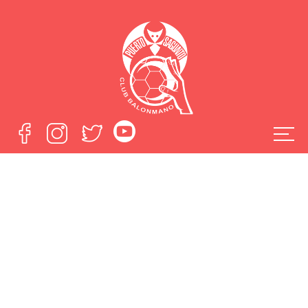
Seufyann Sayad
completa los
fichajes del
Fertiberia Puerto
Sagunto