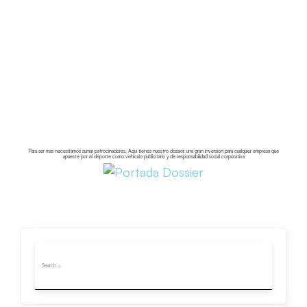
Patrocinio
Para ser mas necesitamos sumar patrocinadores. Aqui tienes nuestro dossier, una gran inversion para cualquier empresa que
apueste por el deporte como vehiculo publicitario y de responsabilidad social corporativa